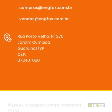
compras@engfox.com.br
vendas@engfox.com.br
Rua Porto Velho, N° 270
Jardim Cumbica
Guarulhos/SP
CEP:
07240-060
© ENGFOX Solução Contra Incendios |
2026 |