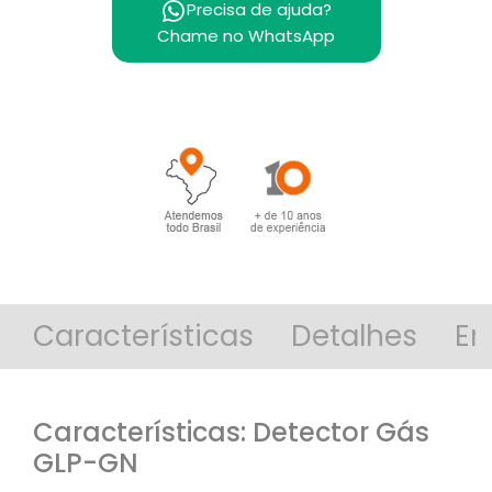
Precisa de ajuda?
Chame no WhatsApp
Características
Detalhes
En
Características: Detector Gás
GLP-GN