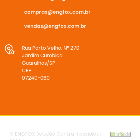
compras@engfox.com.br
vendas@engfox.com.br
Rua Porto Velho, N° 270
Jardim Cumbica
Guarulhos/SP
CEP:
07240-060
© ENGFOX Solução Contra Incendios |