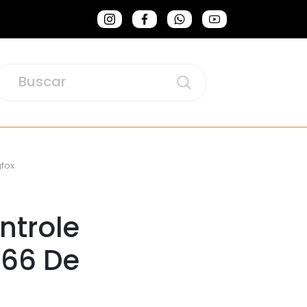
gfox
trole
P66 De