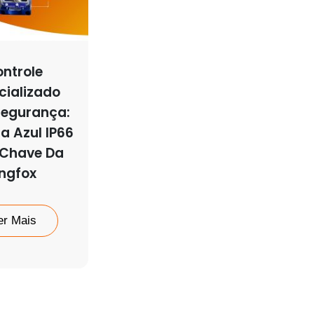
ntrole
cializado
egurança:
ra Azul IP66
Chave Da
ngfox
er Mais