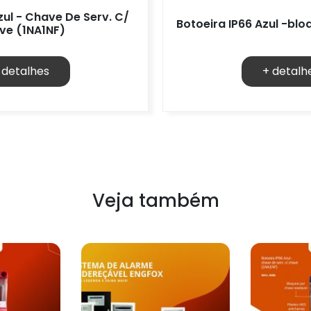
zul - Chave De Serv. C/
Botoeira IP66 Azul -bl
ve (1NA1NF)
 detalhes
+ detalh
Veja também