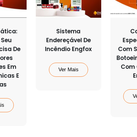
ática:
Sistema
Co
 Seu
Endereçável De
Espe
cisa De
Incêndio Engfox
Com S
ores
Botoei
tes Em
Com 
Ver Mais
nicas E
E
nas
V
is