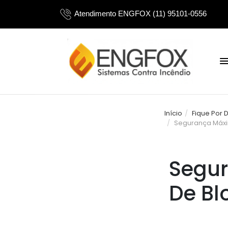
Atendimento ENGFOX (11) 95101-0556
Início
Fique Por 
Segurança Máxim
Segu
De Bl