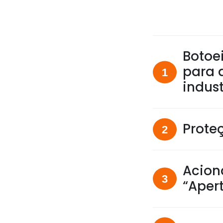
Botoe
para 
indust
Prote
Acion
“Aper