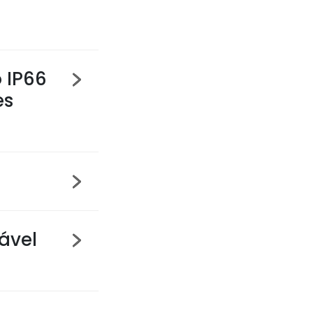
 IP66
es
ável