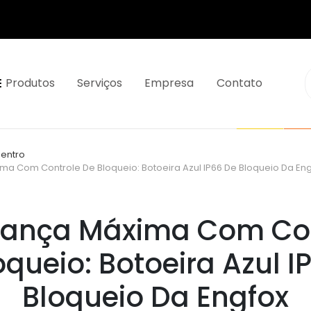
Produtos
Serviços
Empresa
Contato
Dentro
a Com Controle De Bloqueio: Botoeira Azul IP66 De Bloqueio Da En
rança Máxima Com Con
oqueio: Botoeira Azul I
Bloqueio Da Engfox